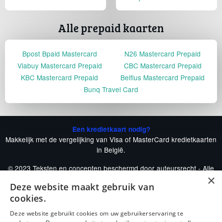
Alle prepaid kaarten
Bpost Bpaid Mastercard
N26 Mastercard Prepaid
Viabuy Mastercard Prepaid
CBC Mastercard Prepaid
KBC Mastercard Prepaid
Belfius Mastercard Prepaid
Bunq Travel Card
Een kredietkaart nodig?
Makkelijk met de vergelijking van Visa of MasterCard kredietkaarten
in België.
© 2023 Teksten en concepten beschermd door auteursrecht - Alle
×
rechten voorbehouden.
Deze website maakt gebruik van
De-voordeligste-kredietkaart.be is een onafhankelijke publicatie.
cookies.
Onze andere vergelijkers
Deze website gebruikt cookies om uw gebruikerservaring te