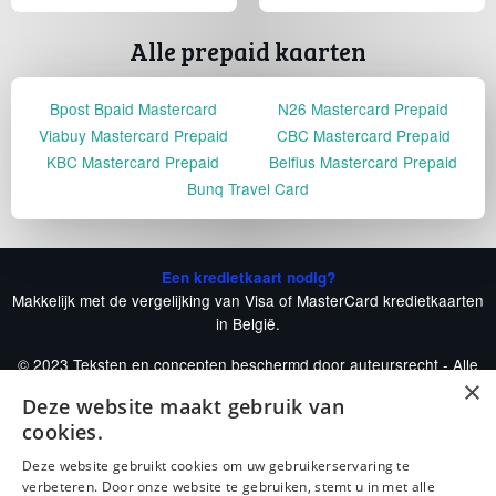
Alle prepaid kaarten
Bpost Bpaid Mastercard
N26 Mastercard Prepaid
Viabuy Mastercard Prepaid
CBC Mastercard Prepaid
KBC Mastercard Prepaid
Belfius Mastercard Prepaid
Bunq Travel Card
Een kredietkaart nodig?
Makkelijk met de vergelijking van Visa of MasterCard kredietkaarten
in België.
© 2023 Teksten en concepten beschermd door auteursrecht - Alle
×
rechten voorbehouden.
Deze website maakt gebruik van
De-voordeligste-kredietkaart.be is een onafhankelijke publicatie.
cookies.
Onze andere vergelijkers
Deze website gebruikt cookies om uw gebruikerservaring te
verbeteren. Door onze website te gebruiken, stemt u in met alle