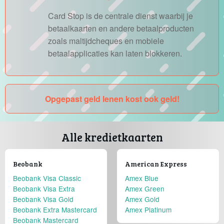
Card Stop is de centrale dienst waarbij je
betaalkaarten en andere betaalproducten
zoals maltijdcheques en mobiele
betaalapplicaties kan laten blokkeren.
Opgepast geld lenen kost ook geld!
Alle kredietkaarten
Beobank
American Express
Beobank Visa Classic
Amex Blue
Beobank Visa Extra
Amex Green
Beobank Visa Gold
Amex Gold
Beobank Extra Mastercard
Amex Platinum
Beobank Mastercard