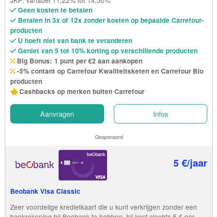
JKP: variabel 11,22% tot 14,50%
Geen kosten te betalen
Betalen in 3x of 12x zonder kosten op bepaalde Carrefour-
producten
U hoeft niet van bank te veranderen
Geniet van 5 tot 10% korting op verschillende producten
Big Bonus: 1 punt per €2 aan aankopen
-5% contant op Carrefour Kwaliteitsketen en Carrefour Bio
producten
Cashbacks op merken buiten Carrefour
Aanvragen
Infos
Gesponsord
5 €/jaar
Beobank Visa Classic
Zeer voordelige kredietkaart die u kunt verkrijgen zonder een
bankrekening bij Beobank te hebben, hij kost slechts 5 € per