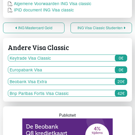
Algemene Voorwaarden ING Visa classic
IPID document ING Visa classic
ING Mastercard Gold
ING Visa Classic Studenten
Andere Visa Classic
Keytrade Visa Classic
0€
Europabank Visa
0€
Beobank Visa Extra
20€
Bnp Paribas Fortis Visa Classic
42€
Publiciteit