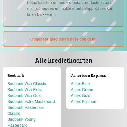
betaalkaarten en andere betaalproducten zoals
maltijdcheques en mobiele betaalapplicaties kan
laten blokkeren.
Opgepast geld lenen kost ook geld!
Alle kredietkaarten
Beobank
American Express
Beobank Visa Classic
Amex Blue
Beobank Visa Extra
Amex Green
Beobank Visa Gold
Amex Gold
Beobank Extra Mastercard
Amex Platinum
Beobank Mastercard
Classic
Beobank Young
Mastercard