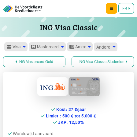
FR
ING Visa Classic
Visa
Mastercard
Amex
Andere
ING Mastercard Gold
ING Visa Classic Studenten
Kost: 27 €/jaar
Limiet : 500 € tot 5.000 €
JKP: 12,50%
Wereldwijd aanvaard