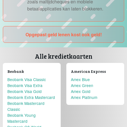
zoals maltijdcheques en mobiele
betaalapplicaties kan laten blokkeren.
Opgepast geld lenen kost ook geld!
Alle kredietkaarten
Beobank
American Express
Beobank Visa Classic
Amex Blue
Beobank Visa Extra
Amex Green
Beobank Visa Gold
Amex Gold
Beobank Extra Mastercard
Amex Platinum
Beobank Mastercard
Classic
Beobank Young
Mastercard