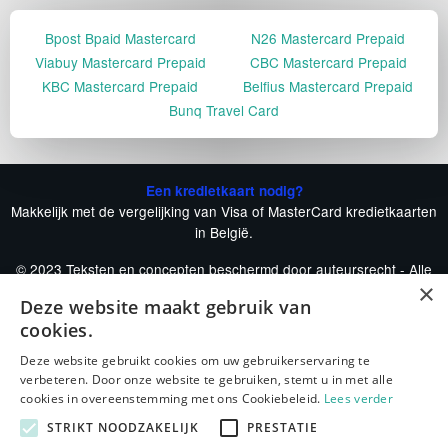
Bpost Bpaid Mastercard
N26 Mastercard Prepaid
Viabuy Mastercard Prepaid
CBC Mastercard Prepaid
KBC Mastercard Prepaid
Belfius Mastercard Prepaid
Bunq Travel Card
Een kredietkaart nodig?
Makkelijk met de vergelijking van Visa of MasterCard kredietkaarten
in België.
© 2023 Teksten en concepten beschermd door auteursrecht - Alle
×
rechten voorbehouden.
Deze website maakt gebruik van
De-voordeligste-kredietkaart.be is een onafhankelijke publicatie.
cookies.
Onze andere vergelijkers
Deze website gebruikt cookies om uw gebruikerservaring te
verbeteren. Door onze website te gebruiken, stemt u in met alle
cookies in overeenstemming met ons Cookiebeleid.
Lees verder
STRIKT NOODZAKELIJK
PRESTATIE